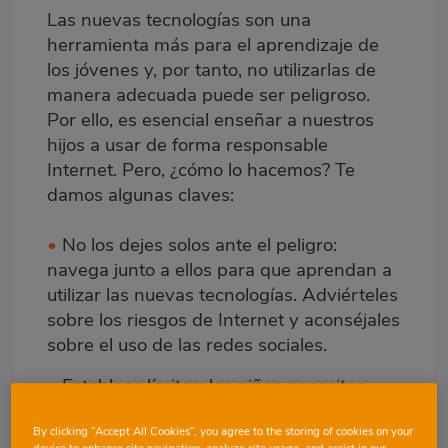
Las nuevas tecnologías son una
Body
herramienta más para el aprendizaje de
los jóvenes y, por tanto, no utilizarlas de
manera adecuada puede ser peligroso.
Por ello, es esencial enseñar a nuestros
hijos a usar de forma responsable
Internet. Pero, ¿cómo lo hacemos? Te
damos algunas claves:
•
No los dejes solos ante el peligro:
navega junto a ellos para que aprendan a
utilizar las nuevas tecnologías. Adviérteles
sobre los riesgos de Internet y aconséjales
sobre el uso de las redes sociales.
•
Establece límites: los niños necesitan
pautas y horarios para aprender a ser
responsables. Por ello, es importante
By clicking “Accept All Cookies”, you agree to the storing of cookies on your