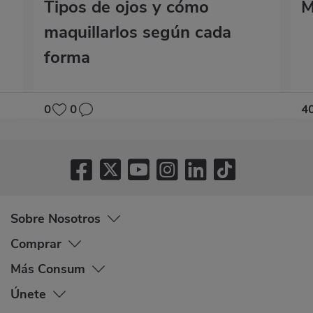
Tipos de ojos y cómo
M
maquillarlos según cada
forma
0
0
4
Sobre Nosotros
Comprar
Más Consum
Únete