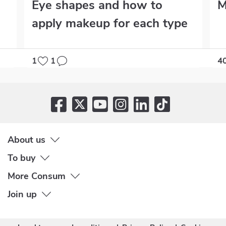
Eye shapes and how to
M
apply makeup for each type
1
1
4
About us
To buy
More Consum
Join up