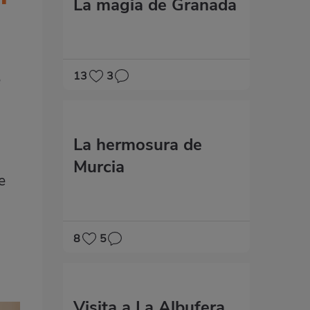
La magia de Granada
13
3
e
La hermosura de
Murcia
e
8
5
Visita a La Albufera