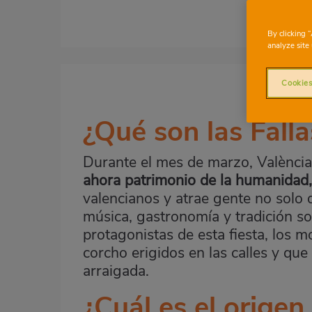
By clicking 
analyze site 
Imagen
destacada
Cookies
Body
¿Qué son las Fall
Durante el mes de marzo, València
ahora patrimonio de la humanidad, 
valencianos y atrae gente no solo 
música, gastronomía y tradición s
protagonistas de esta fiesta, los 
corcho erigidos en las calles y que
arraigada.
¿Cuál es el origen