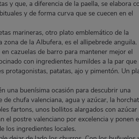
tas y que, a diferencia de la paella, se elabora c
bituales y de forma curva que se cuecen en el
ecetas marineras, otro plato emblemático de la
a zona de la Albufera, es el allipebrede anguila.
en cazuelas de barro para mantener mejor el
 cocinado con ingredientes humildes a la par que
es protagonistas, patatas, ajo y pimentón. Un pl
ién una buenísima ocasión para descubrir una
 de chufa valenciana, agua y azúcar, la horchat
les fartons, unos bollitos alargados con azúcar
 el postre valenciano por excelencia y ponen 
de los ingredientes locales.
ble dejar de lado los churros. Con los buñuelos 