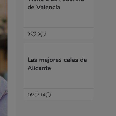
de Valencia
8
3
Las mejores calas de
Alicante
16
14