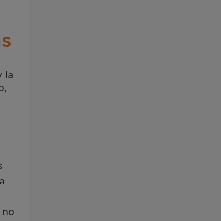
as
 la
o,
s
la
e no