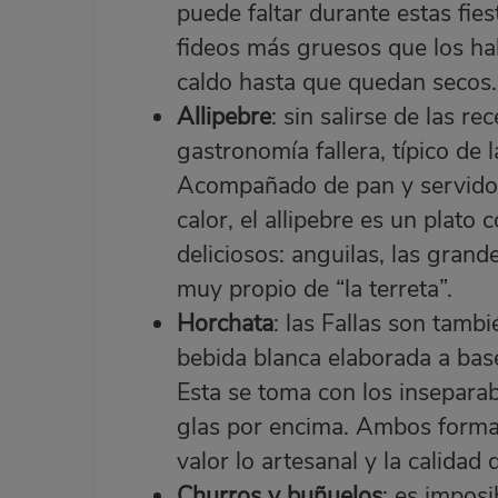
puede faltar durante estas fies
fideos más gruesos que los ha
caldo hasta que quedan secos.
Allipebre
: sin salirse de las r
gastronomía fallera, típico de l
Acompañado de pan y servido 
calor, el allipebre es un plato
deliciosos: anguilas, las grand
muy propio de “la terreta”.
Horchata
: las Fallas son tamb
bebida blanca elaborada a base
Esta se toma con los inseparab
glas por encima. Ambos forman
valor lo artesanal y la calidad 
Churros y buñuelos
: es imposi