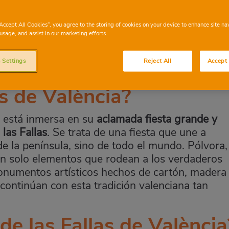
“Accept All Cookies”, you agree to the storing of cookies on your device to enhance site na
usage, and assist in our marketing efforts.
 Settings
Reject All
Accept 
as de València?
 está inmersa en su
aclamada fiesta grande y
las Fallas
. Se trata de una fiesta que une a
de la península, sino de todo el mundo. Pólvora,
on solo elementos que rodean a los verdaderos
monumentos artísticos hechos de cartón, madera
 continúan con esta tradición valenciana tan
 de las Fallas de València