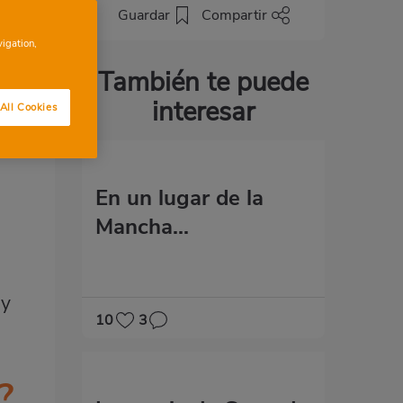
Guardar
Compartir
vigation,
También te puede
interesar
All Cookies
En un lugar de la
Mancha...
 y
10
3
?