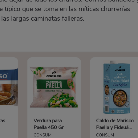
ce típico que se toma en las míticas churrerías
as largas caminatas falleras.
tas
Verdura para
Caldo de Marisco
Paella 450 Gr
Paella y Fideuá
con Sofrito 1 L
CONSUM
CONSUM