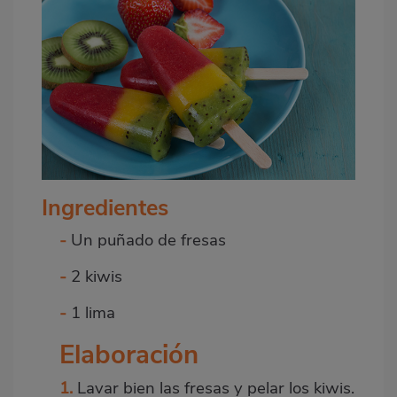
Ingredientes
-
Un puñado de fresas
-
2 kiwis
-
1 lima
Elaboración
1.
Lavar bien las fresas y pelar los
kiwis
.