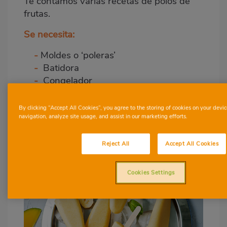
Te contamos varias recetas de polos de
frutas.
Se necesita:
-
Moldes o ‘poleras’
-
Batidora
-
Congelador
Cómo hacer polos
By clicking “Accept All Cookies”, you agree to the storing of cookies on your devic
navigation, analyze site usage, and assist in our marketing efforts.
cremosos de mango y
plátano
Reject All
Accept All Cookies
Cookies Settings