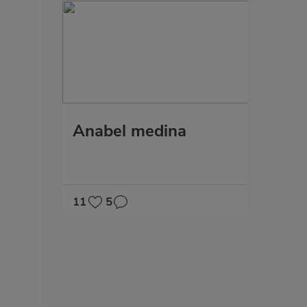
Anabel medina
11
5