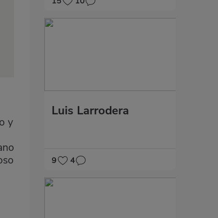
15
10
Luis Larrodera
o y
mano
ioso
9
4