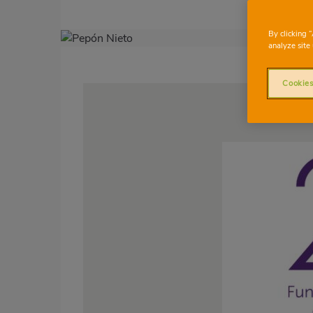
By clicking 
Imagen
analyze site 
destacada
Cookies
Body