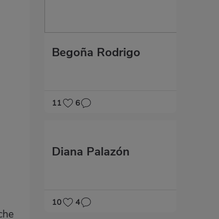
Begoña Rodrigo
11
6
Diana Palazón
10
4
che