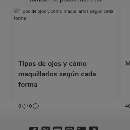
Tipos de ojos y cómo
M
maquillarlos según cada
forma
0
0
4