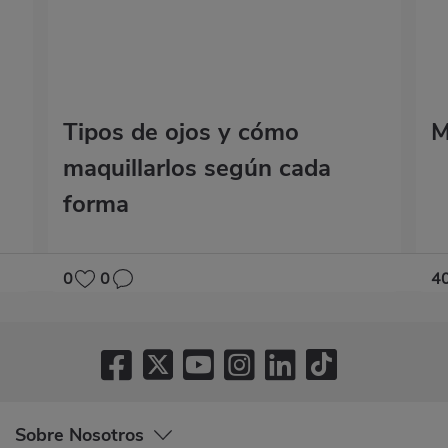
Tipos de ojos y cómo
M
maquillarlos según cada
forma
0
0
4
Sobre Nosotros