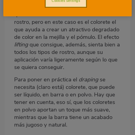
Cookies Settings
El
draping
deriva del famoso
contouring
,
que también consiste en dar forma al
rostro, pero en este caso es el colorete el
que ayuda a crear un atractivo degradado
de color en la mejilla y el pómulo. El efecto
lifting
que consigue, además, sienta bien a
todos los tipos de rostro, aunque su
aplicación varía ligeramente según lo que
se quiera conseguir.
Para poner en práctica el
draping
se
necesita (claro está) colorete, que puede
ser líquido, en barra o en polvo. Hay que
tener en cuenta, eso sí, que los coloretes
en polvo aportan un toque más suave,
mientras que la barra tiene un acabado
más jugoso y natural.