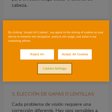
cabeza.
2. ALIMENTACIÓN
By clicking “Accept All Cookies”, you agree to the storing of cookies on your
La elección de alimentos puede
ayudarnos
device to enhance site navigation, analyze site usage, and assist in our
marketing efforts.
a proteger la vista. Se recomiendan
verduras, frutas, pescado y frutos secos.
Contienen vitaminas A, C y E, zinc y
Reject All
Accept All Cookies
selenio, además de Omega 3. Son básicos
para la retina y para prevenir el
Cookies Settings
envejecimiento ocular.
3. ELECCIÓN DE GAFAS O LENTILLAS
Cada problema de visión requiere una
corrección diferente. Hay ojos sensibles a