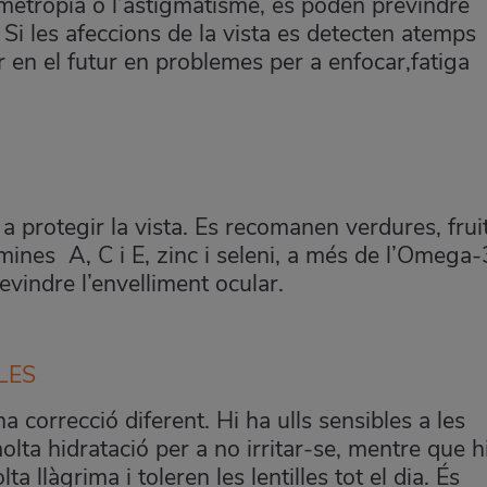
rmetropia o l’astigmatisme, es poden previndre
Si les afeccions de la vista es detecten atemps
 en el futur en problemes per a enfocar,fatiga
 a protegir la vista. Es recomanen verdures, frui
mines A, C i E, zinc i seleni, a més de l’Omega-
revindre l’envelliment ocular.
LES
 correcció diferent. Hi ha ulls sensibles a les
lta hidratació per a no irritar-se, mentre que h
 llàgrima i toleren les lentilles tot el dia. És