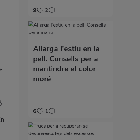
9
2
Allarga l'estiu en la
pell. Consells per a
mantindre el color
a
moré
ó
i
6
1
En