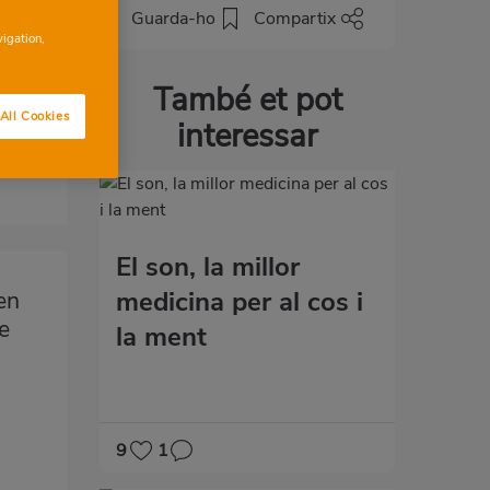
Guarda-ho
Compartix
vigation,
També et pot
All Cookies
interessar
El son, la millor
medicina per al cos i
en
ue
la ment
9
1