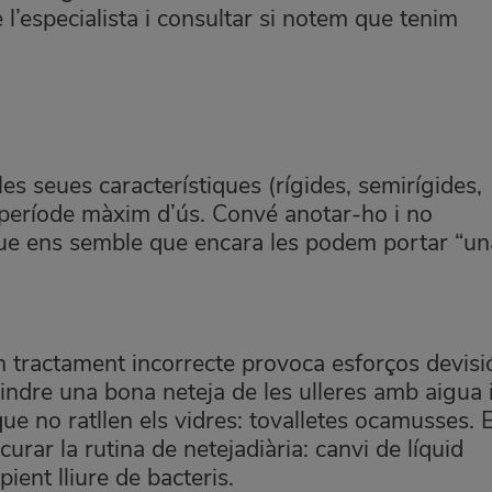
 l’especialista i consultar si notem que tenim
les seues característiques (rígides, semirígides,
 període màxim d’ús. Convé anotar-ho i no
 que ens semble que encara les podem portar “un
un tractament incorrecte provoca esforços devisi
ndre una bona neteja de les ulleres amb aigua 
e no ratllen els vidres: tovalletes ocamusses. 
scurar la rutina de netejadiària: canvi de líquid
ient lliure de bacteris.