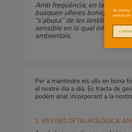
Amb freqüència, en la cura de la
Subtítulo
By clicking 
busquen ulleres boniques, enca
analyze site 
“s’abusa” de les lentilles. La 
sensible en la qual influïxen l’a
Cookies
ambientals.
Imagen
destacada
Per a mantindre els ulls en bona 
Body
el nostre dia a dia. Es tracta de ges
podem anar incorporant a la nostra
1. REVISIÓ OFTALMOLÒGICA A