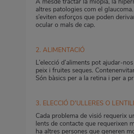
A mésde tractar la miopia, la hipe
altres patologies com el glaucoma. 
s’eviten esforços que poden derivar
ocular o mals de cap
.
2. ALIMENTACIÓ
L
’elecció d’aliments pot ajudar-nos
peix i fruites seques. Contenenvita
Són bàsics per a la retina i per a p
3. ELECCIÓ D'ULLERES O LENTIL
Cada problema de visió requerix una
lents de contacte que requerixen mo
ha altres persones que generen molta