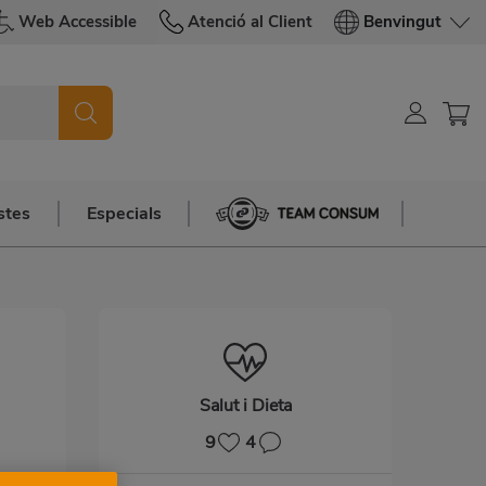
Web Accessible
Atenció al Client
Benvingut
stes
Especials
Team Consum
Salut i Dieta
9
4