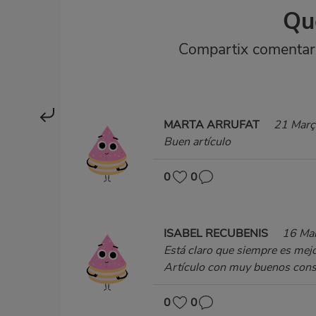
Qu
Compartix comentaris
MARTA ARRUFAT
21 Mar
Buen artículo
0
0
ISABEL RECUBENIS
16 Ma
Está claro que siempre es mejor
Artículo con muy buenos consej
0
0