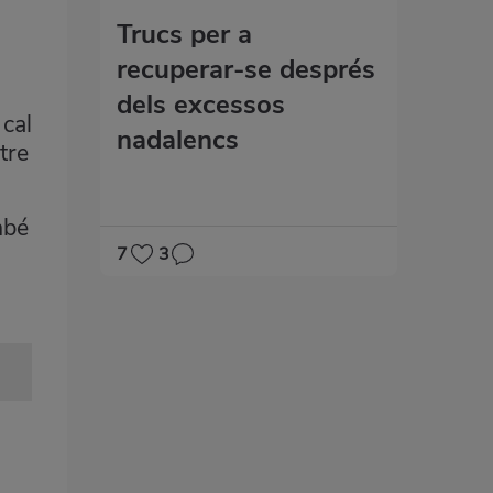
Trucs per a
recuperar-se després
dels excessos
 cal
nadalencs
tre
mbé
7
3