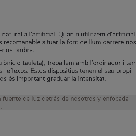
atural a l’artificial. Quan n’utilitzem d’artificial
s recomanable situar la font de llum darrere nos
er-nos ombra.
trònic o tauleta), treballem amb l’ordinador i ta
ls reflexos. Estos dispositius tenen el seu propi
sos és important graduar la intensitat
.
a fuente de luz detrás de nosotros y enfocada
.