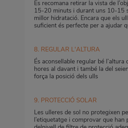
Es recomana retirar la vista de l’ob
15-20 minuts i durant uns 10-15 se
millor hidratació. Encara que els u
suficient és perfecte per a ajudar 
8. REGULAR L'ALTURA
És aconsellable regular bé l’altura 
hores al davant i també la del seie
força la posició dels ulls
9. PROTECCIÓ SOLAR
Les ulleres de sol no protegixen pel
l’etiquetatge i comprovar que han 
delnivell de filtre de protecció adeq