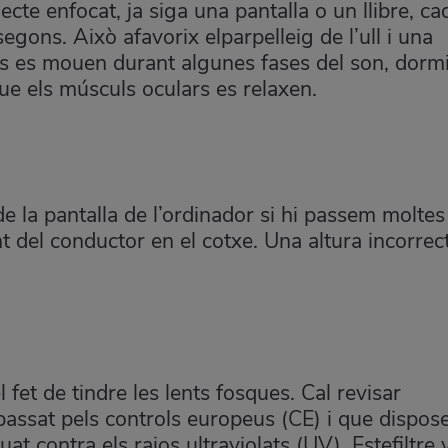
jecte enfocat, ja siga una pantalla o un llibre, ca
gons. Això afavorix elparpelleig de l’ull i una
lls es mouen durant algunes fases del son, dorm
que els músculs oculars es relaxen.
de la pantalla de l’ordinador si hi passem moltes
nt del conductor en el cotxe. Una altura incorrec
 fet de tindre les lents fosques. Cal revisar
passat pels controls europeus (CE) i que dispos
uat contra els rajos ultraviolats (UV). Estefiltre 