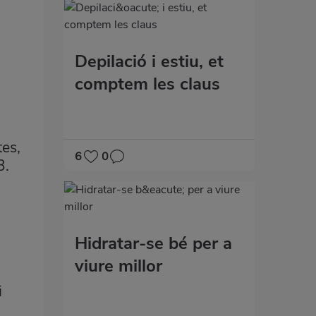
Depilació i estiu, et
comptem les claus
tes,
6
0
3.
Hidratar-se bé per a
viure millor
i