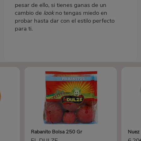
pesar de ello, si tienes ganas de un
cambio de
look
no tengas miedo en
probar hasta dar con el estilo perfecto
para ti.
Rabanito Bolsa 250 Gr
Nuez 
EL DULZE
6,20