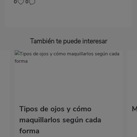
0
0
También te puede interesar
Tipos de ojos y cómo
M
maquillarlos según cada
forma