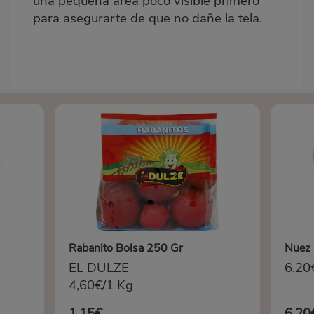
una pequeña área poco visible primero
para asegurarte de que no dañe la tela.
Rabanito Bolsa 250 Gr
Nuez 
EL DULZE
6,20
4,60€/1 Kg
1,15€
6,20