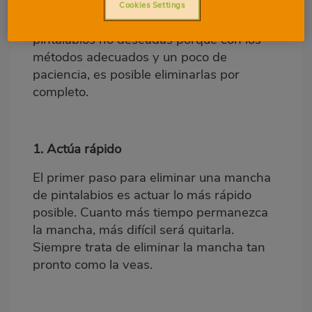
presentamos algunos consejos efectivos
Cookies Settings
para deshacerte de esas manchas de
pintalabios no deseadas porque con los
métodos adecuados y un poco de
paciencia, es posible eliminarlas por
completo.
1. Actúa rápido
El primer paso para eliminar una mancha
de pintalabios es actuar lo más rápido
posible. Cuanto más tiempo permanezca
la mancha, más difícil será quitarla.
Siempre trata de eliminar la mancha tan
pronto como la veas.