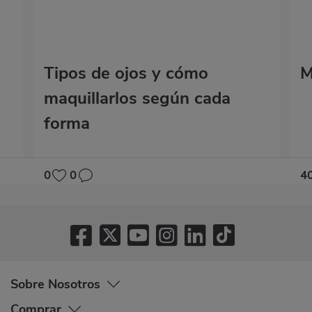
Tipos de ojos y cómo
M
maquillarlos según cada
forma
0
0
4
Sobre Nosotros
Comprar