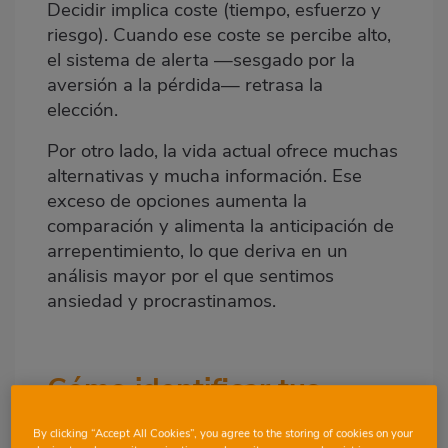
Decidir implica coste (tiempo, esfuerzo y
riesgo). Cuando ese coste se percibe alto,
el
sistema de alerta
—sesgado por la
aversión a la pérdida— retrasa la
elección.
Por otro lado, la vida actual ofrece muchas
alternativas y mucha información. Ese
exceso de opciones aumenta la
comparación y alimenta la anticipación de
arrepentimiento, lo que deriva en un
análisis mayor por el que sentimos
ansiedad y procrastinamos.
Cómo identificar tus
propios patrones de
By clicking “Accept All Cookies”, you agree to the storing of cookies on your