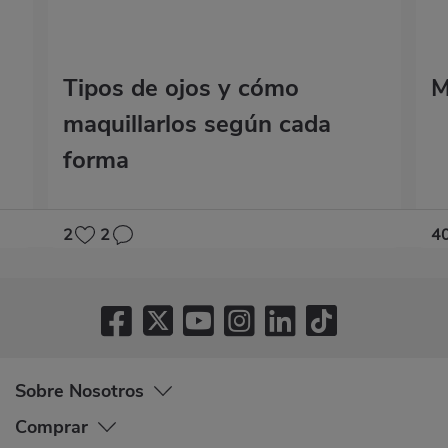
Tipos de ojos y cómo
M
maquillarlos según cada
forma
2
2
4
Sobre Nosotros
Comprar