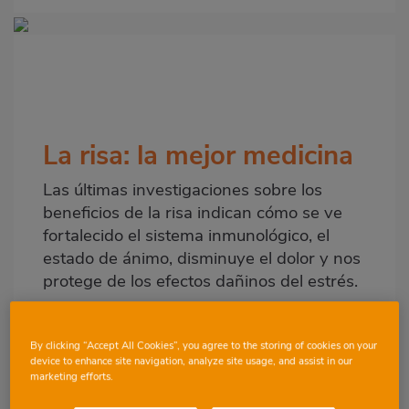
Imagen
destacada
Body
La risa: la mejor medicina
Las últimas investigaciones sobre los
beneficios de la risa indican cómo se ve
fortalecido el sistema inmunológico, el
estado de ánimo, disminuye el dolor y nos
protege de los efectos dañinos del estrés.
El buen humor aligera la carga emocional,
inspira confianza en uno mismo, nos
By clicking “Accept All Cookies”, you agree to the storing of cookies on your
permite la conexión con los demás y
device to enhance site navigation, analyze site usage, and assist in our
marketing efforts.
facilita que podamos perdonar antes. Es