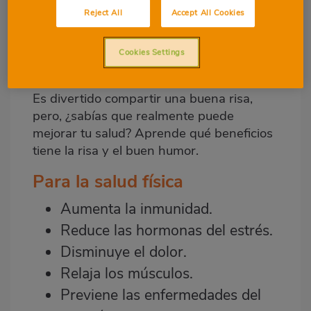
un gran recurso para superar problemas,
Reject All
Accept All Cookies
mejorar las relaciones y la salud física y
emocional. Lo mejor de todo es que, este
‘medicamento’,tiene un valor incalculable,
Cookies Settings
divertido, gratuito y fácil de usar.
Es divertido compartir una buena risa,
pero, ¿sabías que realmente puede
mejorar tu salud? Aprende qué beneficios
tiene la risa y el buen humor.
Para la salud física
Aumenta la inmunidad.
Reduce las hormonas del estrés.
Disminuye el dolor.
Relaja los músculos.
Previene las enfermedades del