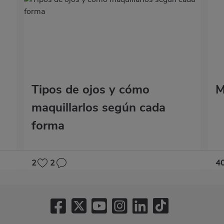
Tipos de ojos y cómo
M
maquillarlos según cada
forma
2
2
4