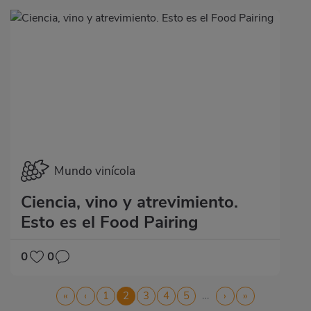
Mundo vinícola
Ciencia, vino y atrevimiento.
Esto es el Food Pairing
0
0
Paginación
…
Primera
«
Página
‹
Página
1
Página
2
Página
3
Página
4
Página
5
Siguiente
›
Última
»
página
anterior
actual
página
página