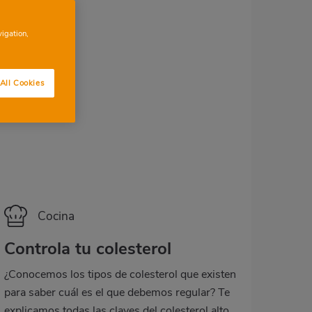
vigation,
All Cookies
Categoría
Cocina
Controla tu colesterol
¿Conocemos los tipos de colesterol que existen
para saber cuál es el que debemos regular? Te
explicamos todas las claves del colesterol alto