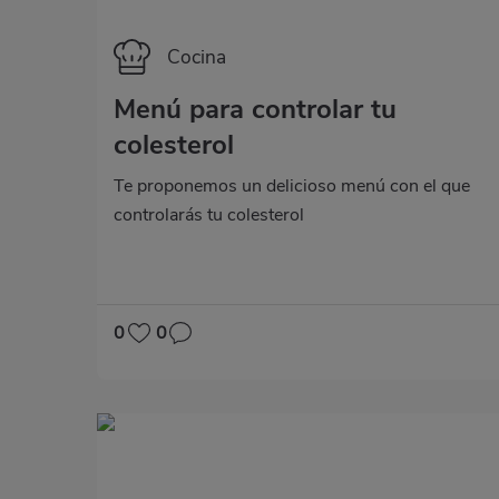
Categoría
Cocina
Menú para co​​ntrolar tu
colesterol
Te proponemos un delicioso menú con el que
controlarás tu colesterol
0
0