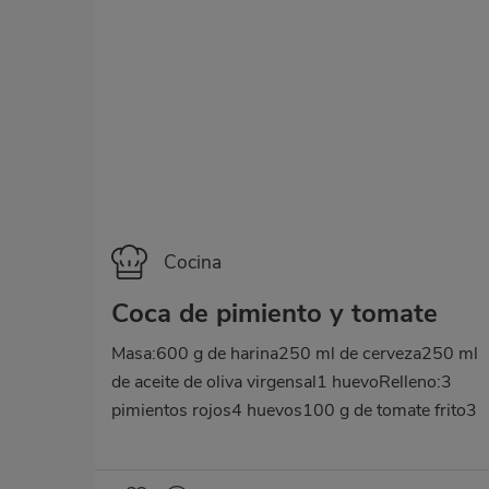
Categoría
Cocina
Coca de pimiento y tomate
Masa:600 g de harina250 ml de cerveza250 ml
de aceite de oliva virgensal1 huevoRelleno:3
pimientos rojos4 huevos100 g de tomate frito3
latas de 80 g de atún5 dientes de ajoPara
preparar la masa, calienta un poquito el aceite y