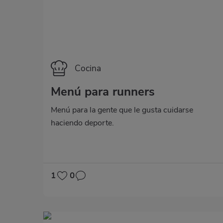
Categoría
Cocina
Men​​ú para ru​​nners
Menú para la gente que le gusta cuidarse
haciendo deporte.
1
0