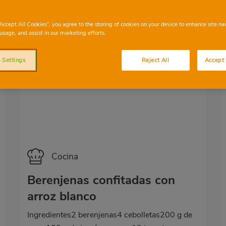
“Accept All Cookies”, you agree to the storing of cookies on your device to enhance site na
usage, and assist in our marketing efforts.
 Settings
Reject All
Accept 
Categoría
Cocina
Berenjenas confitadas con
arroz blanco
Ingredientes2 berenjenas4 cebolletas200 g de