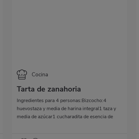
Categoría
Cocina
Tarta de zanahoria
Ingredientes para 4 personas:Bizcocho:4
huevostaza y media de harina integral1 taza y
media de azúcar1 cucharadita de esencia de
vainilla para aromatizar1 taza de aceite de
girasol1 pizca de sal2 cucharaditas de