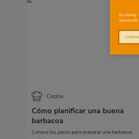
By clicking 
analyze site 
Cookies
Categoría
Cocina
Cómo planificar una buena
barbacoa
Conoce los pasos para preparar una barbacoa