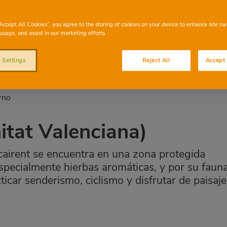
 típicos de la zona: de aperitivo, unas
rar en calor, un plato de olleta o de trinxa
“Accept All Cookies”, you agree to the storing of cookies on your device to enhance site na
ño; y de postre, unas yemas de Caravaca.
usage, and assist in our marketing efforts.
 Settings
Reject All
Accept 
tat Valenciana)
ocairent se encuentra en una zona protegida
especialmente hierbas aromáticas, y por su faun
cticar senderismo, ciclismo y disfrutar de paisaje