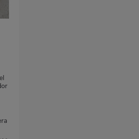
el
dor
era