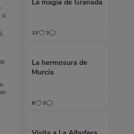
La magia de Granada
,
 o
I,
13
3
te
La hermosura de
Murcia
to
 en
8
5
s
Visita a La Albufera