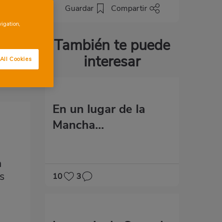
Guardar
Compartir
t;
vigation,
 Un
También te puede
interesar
All Cookies
En un lugar de la
Mancha...
a
s
10
3