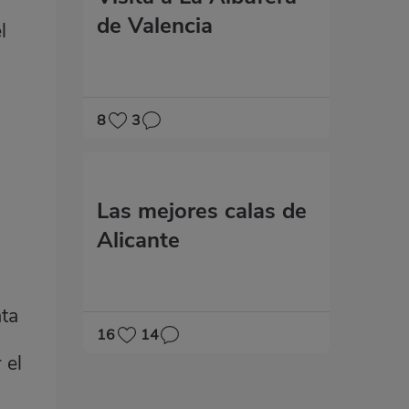
de Valencia
l
8
3
Las mejores calas de
Alicante
ata
16
14
 el