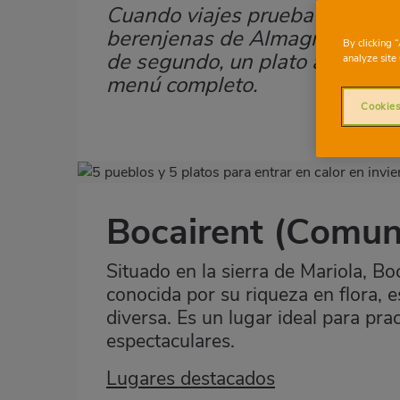
Cuando viajes prueba los platos
Subtítulo
berenjenas de Almagro; para ent
By clicking 
de segundo, un plato alpujarre
analyze site 
menú completo.
Cookies
Imagen
destacada
Bocairent
(Comuni
Body
Situado en la sierra de Mariola, B
conocida por su riqueza en flora, 
diversa. Es un lugar ideal para pra
espectaculares.
Lugares destacados