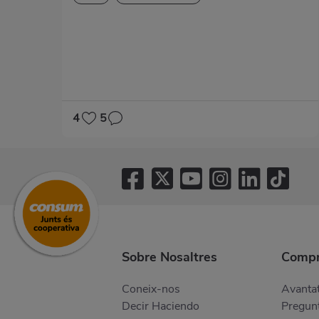
4
5
Sobre Nosaltres
Compr
Coneix-nos
Avantat
Decir Haciendo
Pregunt