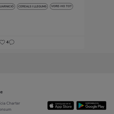
VORE-HO TOT
UARNICIÓ
CEREALS I LLEGUMS
ENSE GLUTEN
4
te
cia Charter
Consum