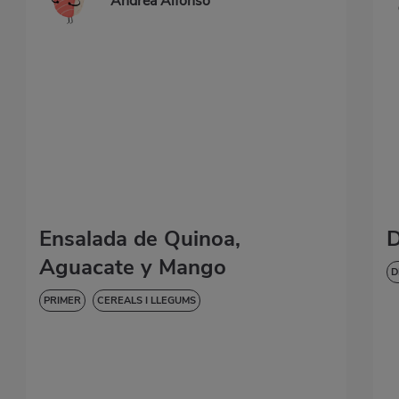
Andrea Alfonso
Ensalada de Quinoa,
D
Aguacate y Mango
D
B
PRIMER
CEREALS I LLEGUMS