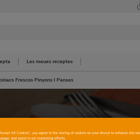
cepta
Les meues receptes
pinacs Frescos Pinyons I Panses
“Accept All Cookies”, you agree to the storing of cookies on your device to enhance site na
usage, and assist in our marketing efforts.