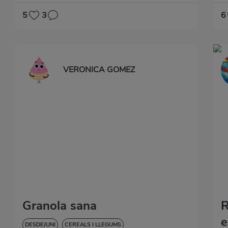
5
3
6
VERONICA GOMEZ
Granola sana
R
e
DESDEJUNI
CEREALS I LLEGUMS