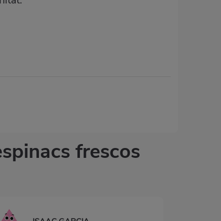
itat.
espinacs frescos