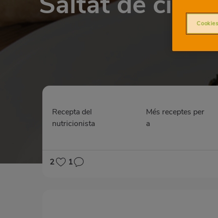
Saltat de cigr
Cookies
Recepta del
Més receptes per
nutricionista
a
2
1