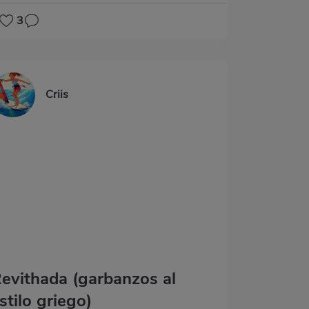
3
Criis
evithada (garbanzos al
stilo griego)