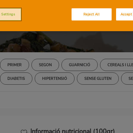
ons amb espinacs fr
panses
 Settings
Reject All
Accept 
PRIMER
SEGON
GUARNICIÓ
CEREALS I L
DIABETIS
HIPERTENSIÓ
SENSE GLUTEN
S
Informació nutricional (100gr)