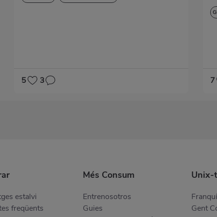
G
S
5
3
7
ar
Més Consum
Unix-
ges estalvi
Entrenosotros
Franquí
es freqüents
Guies
Gent 