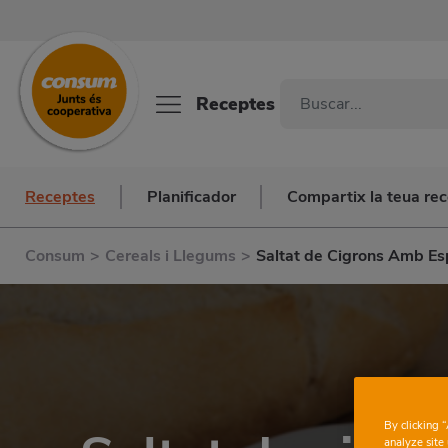
Receptes
Receptes
Planificador
Compartix la teua re
Consum
>
Cereals i Llegums
>
Saltat de Cigrons Amb Es
By clicking 
analyze site 