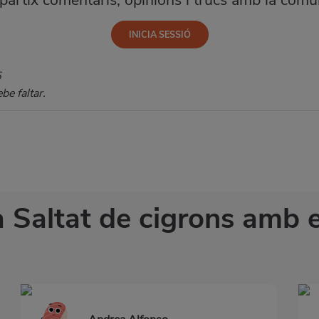
artix comentaris, opinions i trucs amb la comun
5
e faltar.
a Saltat de cigrons amb 