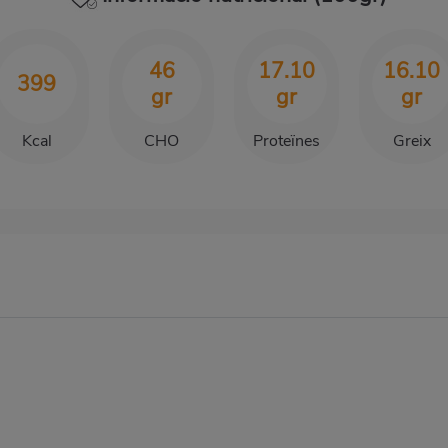
46
17.10
16.10
399
gr
gr
gr
Kcal
CHO
Proteïnes
Greix