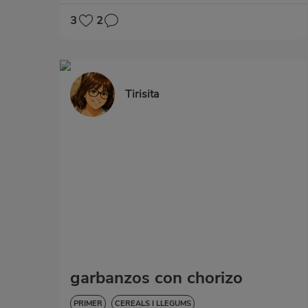
3
2
Tirisita
garbanzos con chorizo
PRIMER
CEREALS I LLEGUMS