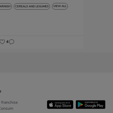
VIEW ALL
ARNISH
CEREALS AND LEGUMES
LUTEN-FREE
4
p
 franchise
Consum