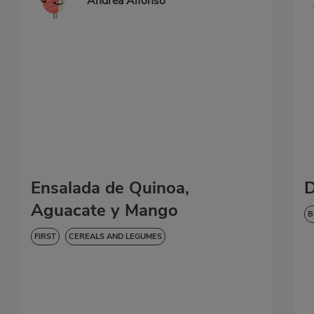
Andrea Alfonso
Ensalada de Quinoa,
D
Aguacate y Mango
B
L
FIRST
CEREALS AND LEGUMES