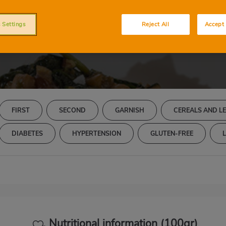
anzos con espinaca
y pasas
 Settings
Reject All
Accept 
FIRST
SECOND
GARNISH
CEREALS AND L
DIABETES
HYPERTENSION
GLUTEN-FREE
Nutritional information (100gr)