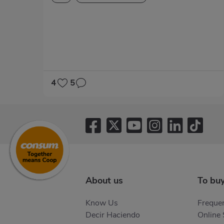
4
5
About us
To bu
Know Us
Frequen
Decir Haciendo
Online