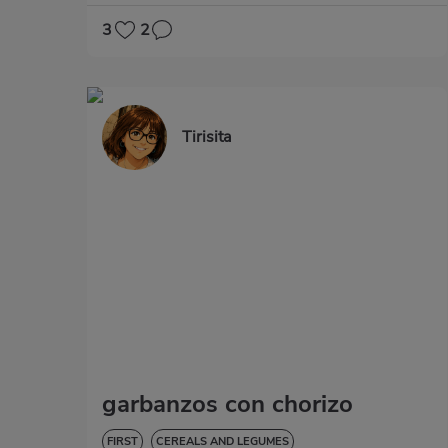
3
2
Tirisita
garbanzos con chorizo
FIRST
CEREALS AND LEGUMES