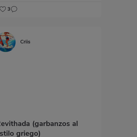
3
Criis
evithada (garbanzos al
stilo griego)