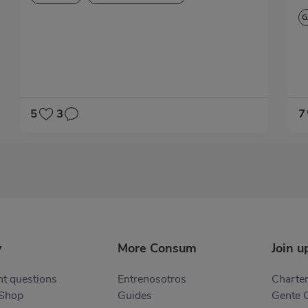
G
G
5
3
7
y
More Consum
Join u
t questions
Entrenosotros
Charter
 Shop
Guides
Gente 