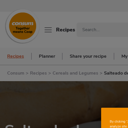
Recipes
Recipes
Planner
Share your recipe
My
Consum
>
Recipes
>
Cereals and Legumes
>
Salteado d
By clicking 
analyze site 