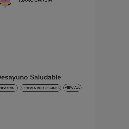
ISAAC GARCIA
esayuno Saludable
VIEW ALL
REAKFAST
CEREALS AND LEGUMES
OW IN CHOLESTEROL