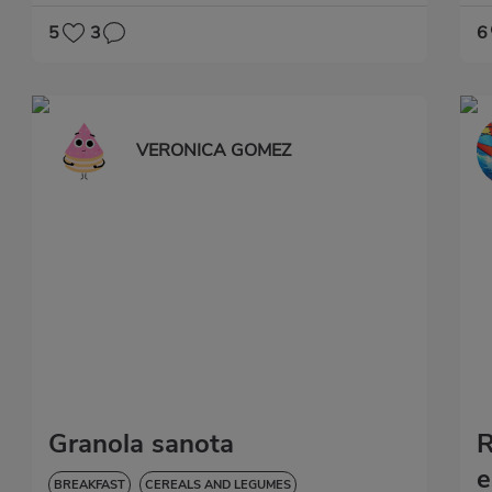
5
3
6
VERONICA GOMEZ
Granola sanota
R
e
BREAKFAST
CEREALS AND LEGUMES