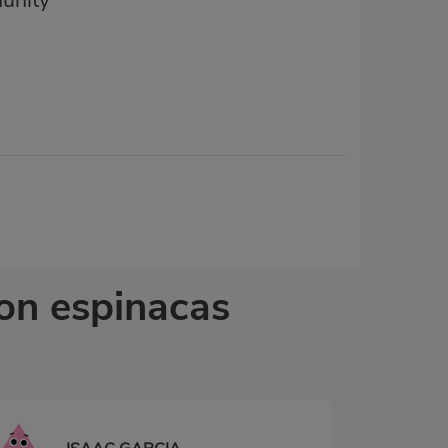
unity
con espinacas