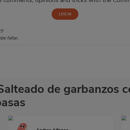
e comments, opinions and tricks with the Comm
25
e faltar.
 Salteado de garbanzos 
pasas