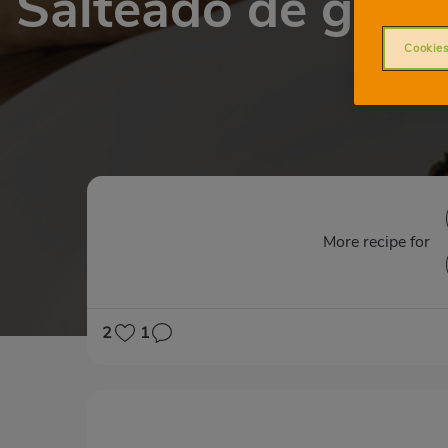
Salteado de garb
Cookies
More recipe for
2
1