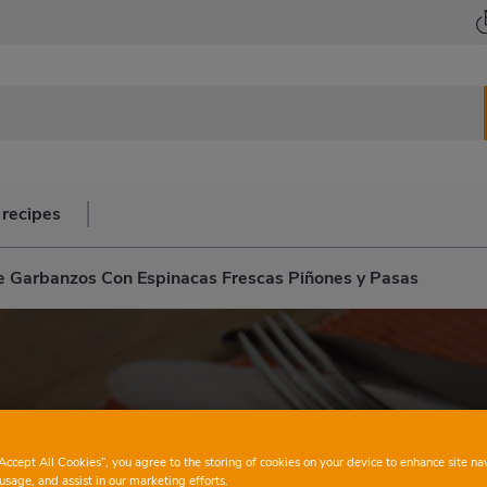
 recipes
e Garbanzos Con Espinacas Frescas Piñones y Pasas
“Accept All Cookies”, you agree to the storing of cookies on your device to enhance site na
usage, and assist in our marketing efforts.