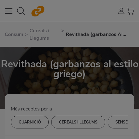
Cereals i
>
Consum
>
Revithada (garbanzos Al
Llegums
Estilo Griego)
Revithada (garbanzos al estilo
griego)
Més receptes per a
GUARNICIÓ
CEREALS I LLEGUMS
SENSE GLUT