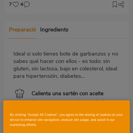
7
4
Preparació
Ingredients
Ideal si solo tienes bote de garbanzos y no
sabes qué hacer con ellos - es todo: sin
gluten, sin lactosa, bajo en colesterol, ideal
para hipertensión, diabetes...
Calienta una sartén con aceite
No escatimes con la cantidad,
es la característica de este
By clicking “Accept All Cookies”, you agree to the storing of cookies on your
plato y la cocina griega.
device to enhance site navigation, analyze site usage, and assist in our
marketing efforts.