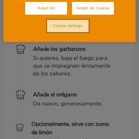
Sofríe la cebolla y luego añade el
Reject All
Accept All Cookies
ajo
Hasta que estén casi dorados y
Cookies Settings
suaves.
Añade los garbanzos
Si quieres, baja el fuego para
que se impregnen lentamente
de los sabores.
Añade el orégano
De nuevo, generosamente.
Opcionalmente, sirve con zumo
de limón