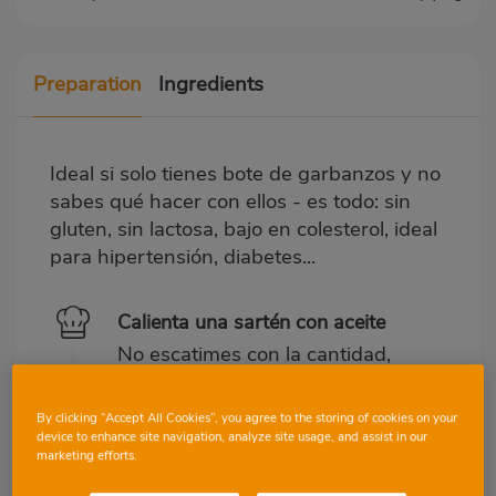
Preparation
Ingredients
Ideal si solo tienes bote de garbanzos y no
sabes qué hacer con ellos - es todo: sin
gluten, sin lactosa, bajo en colesterol, ideal
para hipertensión, diabetes...
Calienta una sartén con aceite
No escatimes con la cantidad,
es la característica de este
plato y la cocina griega.
By clicking “Accept All Cookies”, you agree to the storing of cookies on your
device to enhance site navigation, analyze site usage, and assist in our
marketing efforts.
Sofríe la cebolla y luego añade el