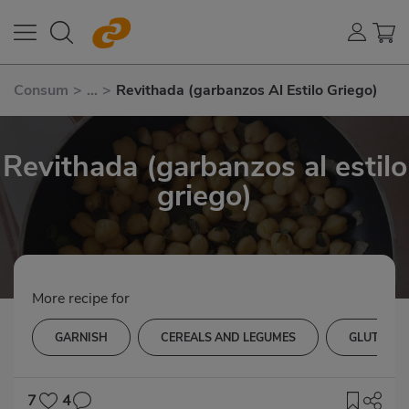
Consum
>
...
>
Revithada (garbanzos Al Estilo Griego)
Revithada (garbanzos al estilo
griego)
More recipe for
GARNISH
CEREALS AND LEGUMES
GLUTEN-F
7
4