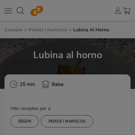
Consum
>
Peixos i mariscos
>
Lubina Al Horno
Lubina al horno
25 min
Baixa
Més receptes per a
SEGON
PEIXOS I MARISCOS