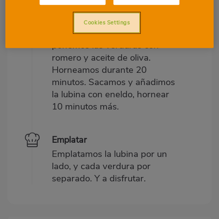
Introducimos en el horno
Precalentamos el horno a 18
Cookies Settings
grados, en una bandeja
ponemos las verduras con
romero y aceite de oliva.
Horneamos durante 20
minutos. Sacamos y añadimos
la lubina con eneldo, hornear
10 minutos más.
Emplatar
Emplatamos la lubina por un
lado, y cada verdura por
separado. Y a disfrutar.