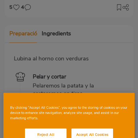
5
4
Preparació
Ingredients
Lubina al horno con verduras
Pelar y cortar
Pelaremos la patata y la
cortaremos en tiras.
Cortamos la cebolla y el
By clicking “Accept All Cookies”, you agree to the storing of cookies on your
pimiento en trozos más o
device to enhance site navigation, analyze site usage, and assist in our
marketing efforts.
menos iguales.
Reject All
Accept All Cookies