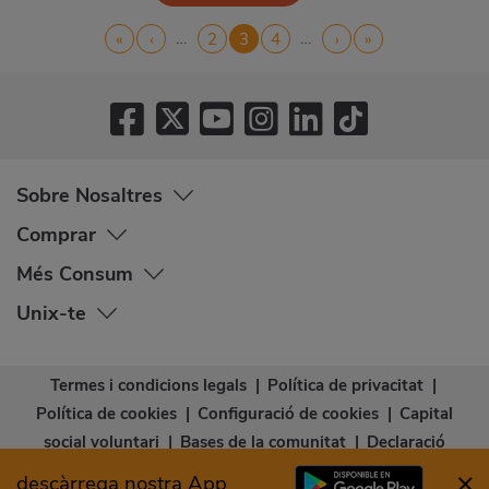
Pagination
…
…
First
«
Previous
‹
Page
2
Current
3
Page
4
Next
›
Last
»
page
page
page
page
page
Sobre Nosaltres
Comprar
Més Consum
Unix-te
Termes i condicions legals
|
Política de privacitat
|
Política de cookies
|
Configuració de cookies
|
Capital
social voluntari
|
Bases de la comunitat
|
Declaració
d’accessibilitat
descàrrega nostra App