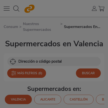
Nuestros
>
Consum
>
Supermercados En
Supermercados
Valencia
Supermercados en Valencia
MÁS FILTROS
(0)
Supermercados en:
VALENCIA
ALICANTE
CASTELLÓN
BA