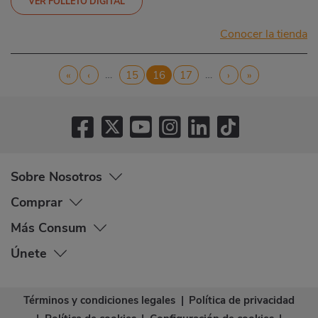
VER FOLLETO DIGITAL
Conocer la tienda
Paginación
…
…
Primera
«
Página
‹
Página
15
Página
16
Página
17
Siguiente
›
Última
»
página
anterior
actual
página
página
Sobre Nosotros
Comprar
Más Consum
Únete
Términos y condiciones legales
|
Política de privacidad