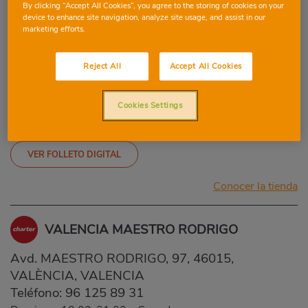
By clicking “Accept All Cookies”, you agree to the storing of cookies on your
device to enhance site navigation, analyze site usage, and assist in our
Conocer la tienda
marketing efforts.
VALENCIA ISSAC PERAL
Reject All
Accept All Cookies
c/ Issac Peral, 22, 46024, València, Valencia
Cookies Settings
Teléfono:
960828242
Domingo: 09:00-21:30
-
Cerrado
VER FOLLETO DIGITAL
Conocer la tienda
VALENCIA MAESTRO RODRIGO
Avd. MAESTRO RODRIGO, 97, 46015,
VALÈNCIA, VALENCIA
Teléfono:
96 125 89 31