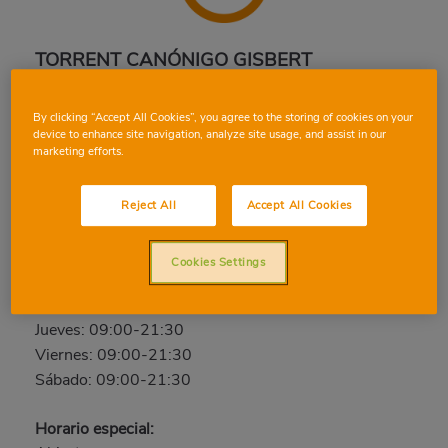
TORRENT CANÓNIGO GISBERT
Canónigo Gisbert, s/n, 46900, TORRENT,
By clicking “Accept All Cookies”, you agree to the storing of cookies on your
VALENCIA
device to enhance site navigation, analyze site usage, and assist in our
Teléfono:
96 156 33 40
marketing efforts.
Cerrado
Reject All
Accept All Cookies
Domingo: Cerrado
Lunes: 09:00-21:30
Cookies Settings
Martes: 09:00-21:30
Miércoles: 09:00-21:30
Jueves: 09:00-21:30
Viernes: 09:00-21:30
Sábado: 09:00-21:30
Horario especial: