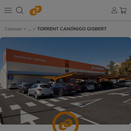
Consum
>
...
>
TORRENT CANÓNIGO GISBERT