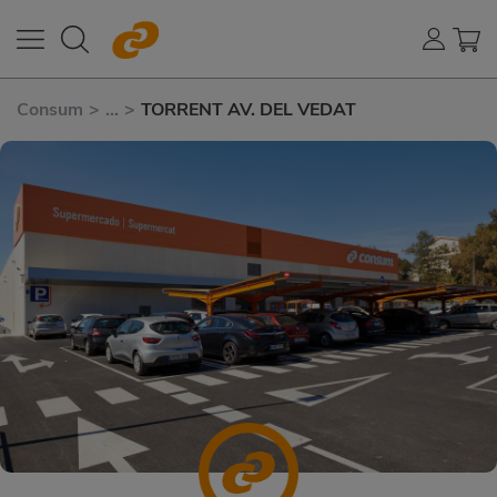
Consum
>
...
>
TORRENT AV. DEL VEDAT