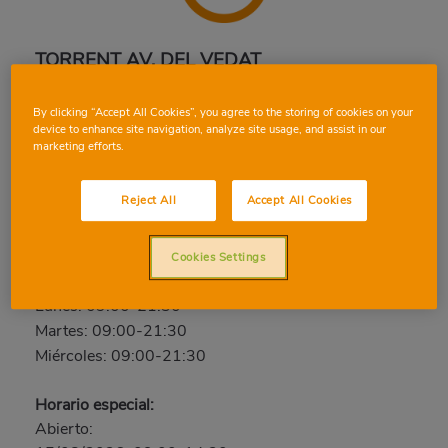
TORRENT AV. DEL VEDAT
Avda. del Vedat, 98, 46900, TORRENT, VALENCIA
By clicking “Accept All Cookies”, you agree to the storing of cookies on your
Teléfono:
96 155 81 60
device to enhance site navigation, analyze site usage, and assist in our
marketing efforts.
Cerrado
Reject All
Accept All Cookies
Jueves: 09:00-21:30
Viernes: 09:00-21:30
Sábado: 09:00-21:30
Cookies Settings
Domingo: Cerrado
Lunes: 09:00-21:30
Martes: 09:00-21:30
Miércoles: 09:00-21:30
Horario especial:
Abierto: