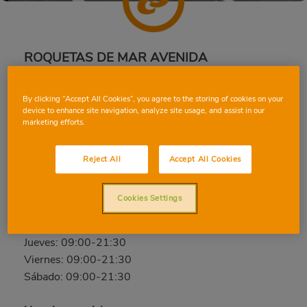
ROQUETAS DE MAR AVENIDA
Av. Roquetas, 119, 04740, ROQUETAS DE MAR,
By clicking “Accept All Cookies”, you agree to the storing of cookies on your
ALMERIA
device to enhance site navigation, analyze site usage, and assist in our
Teléfono:
950 321 425
marketing efforts.
Cerrado
Reject All
Accept All Cookies
Domingo: Cerrado
Lunes: 09:00-21:30
Cookies Settings
Martes: 09:00-21:30
Miércoles: 09:00-21:30
Jueves: 09:00-21:30
Viernes: 09:00-21:30
Sábado: 09:00-21:30