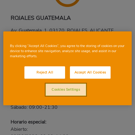
ROJALES GUATEMALA
Av. Guatemala, 1, 03170, ROJALES, ALICANTE
Teléfono:
965 36 64 28
By clicking “Accept All Cookies”, you agree to the storing of cookies on your
Abierto ahora
device to enhance site navigation, analyze site usage, and assist in our
marketing efforts.
Domingo: Cerrado
Lunes: 09:00-21:30
Reject All
Accept All Cookies
Martes: 09:00-21:30
Miércoles: 09:00-21:30
Cookies Settings
Jueves: 09:00-21:30
Viernes: 09:00-21:30
Sábado: 09:00-21:30
Horario especial:
Abierto: