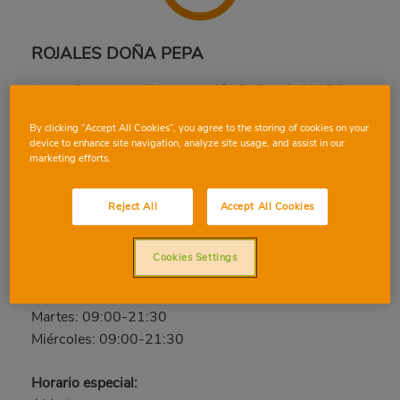
ROJALES DOÑA PEPA
Av. de Salamanca (Urbanización D. Pepa), 03170,
ROJALES, ALICANTE
By clicking “Accept All Cookies”, you agree to the storing of cookies on your
Teléfono:
96 673 10 82
device to enhance site navigation, analyze site usage, and assist in our
marketing efforts.
Cerrado
Jueves: 09:00-21:30
Reject All
Accept All Cookies
Viernes: 09:00-21:30
Sábado: 09:00-21:30
Cookies Settings
Domingo: Cerrado
Lunes: 09:00-21:30
Martes: 09:00-21:30
Miércoles: 09:00-21:30
Horario especial: