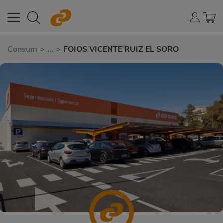
Consum
>
...
>
FOIOS VICENTE RUIZ EL SORO