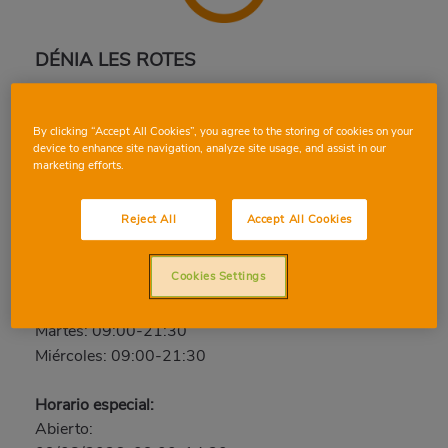
DÉNIA LES ROTES
Camí de les Alqueries, 3, 03700, DÉNIA, ALICANTE
Teléfono:
96 578 68 56
By clicking “Accept All Cookies”, you agree to the storing of cookies on your
device to enhance site navigation, analyze site usage, and assist in our
Cerrado
marketing efforts.
Jueves: 09:00-21:30
Reject All
Accept All Cookies
Viernes: 09:00-21:30
Sábado: 09:00-21:30
Cookies Settings
Domingo: Cerrado
Lunes: 09:00-21:30
Martes: 09:00-21:30
Miércoles: 09:00-21:30
Horario especial:
Abierto: