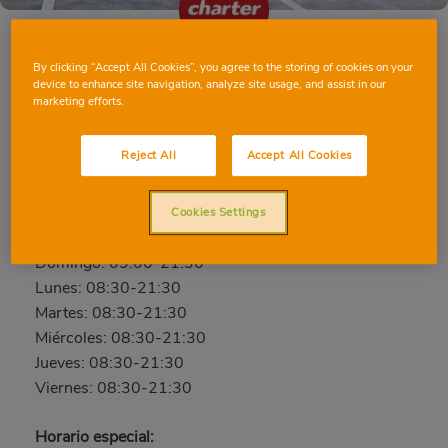
By clicking “Accept All Cookies”, you agree to the storing of cookies on your
device to enhance site navigation, analyze site usage, and assist in our
CHESTE C/ CHIVA
marketing efforts.
Chiva, 20, 46380, CHESTE, VALENCIA
Teléfono:
96 023 22 45
Reject All
Accept All Cookies
Cerrado
Cookies Settings
Sábado: 08:30-21:30
Domingo: 09:00-21:30
Lunes: 08:30-21:30
Martes: 08:30-21:30
Miércoles: 08:30-21:30
Jueves: 08:30-21:30
Viernes: 08:30-21:30
Horario especial: