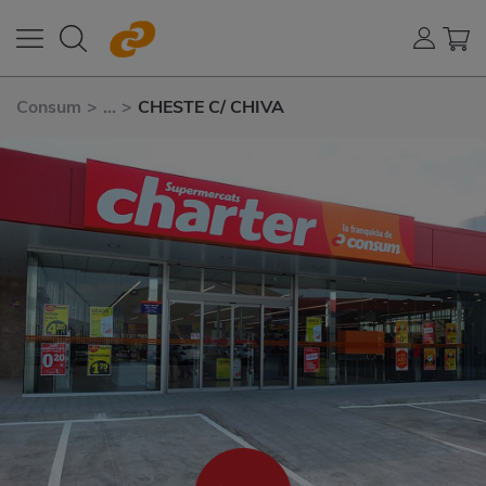
Consum
>
...
>
CHESTE C/ CHIVA