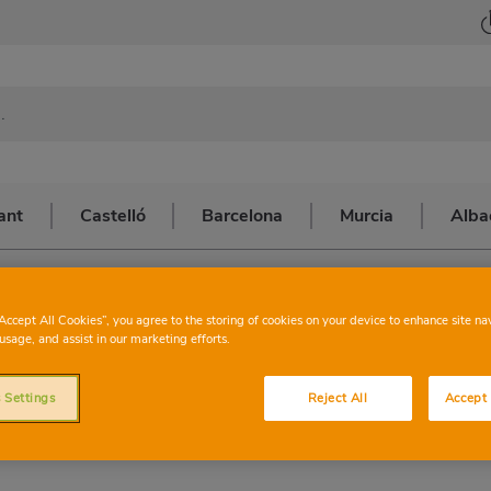
ant
Castelló
Barcelona
Murcia
Alba
alència
>
CHESTE C/ CHIVA
CHARTER
CHEST
“Accept All Cookies”, you agree to the storing of cookies on your device to enhance site na
usage, and assist in our marketing efforts.
 Settings
Reject All
Accept 
Esta tenda té els servicis següents: