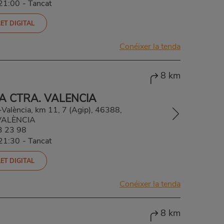
-21:00
-
Tancat
ET DIGITAL
Conéixer la tenda
8 km
A CTRA. VALENCIA
-València, km 11, 7 (Agip), 46388,
VALÈNCIA
3 23 98
-21:30
-
Tancat
ET DIGITAL
Conéixer la tenda
8 km