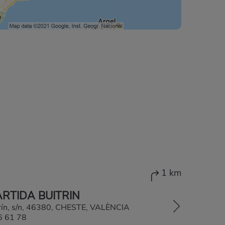
1 km
ARTIDA BUITRIN
trín, s/n, 46380, CHESTE, VALÈNCIA
6 61 78