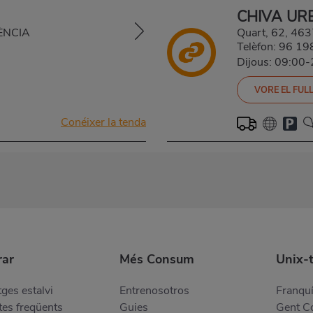
CHIVA UR
LÈNCIA
Quart, 62, 46
Telèfon:
96 19
Dijous: 09:00
VORE EL FULL
Conéixer la tenda
ar
Més Consum
Unix-
ges estalvi
Entrenosotros
Franquí
es freqüents
Guies
Gent 