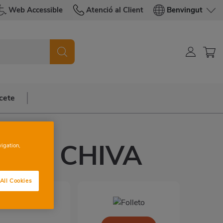
Web Accessible
Atenció al Client
Benvingut
cete
E C/ CHIVA
vigation,
All Cookies