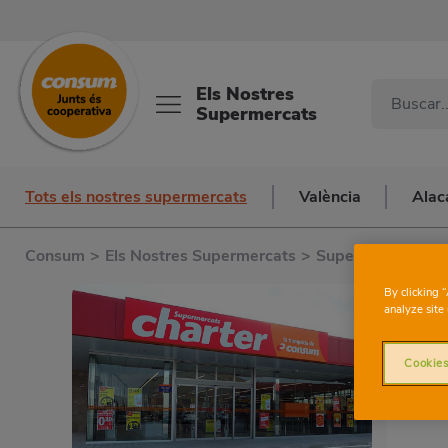
Els Nostres
Supermercats
Tots els nostres supermercats
València
Alac
Consum
>
Els Nostres Supermercats
>
Supermercats a V
By clicking 
analyze site 
Cookies