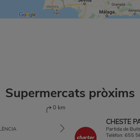
Supermercats pròxims
0 km
CHESTE P
ALÈNCIA
Partida de Bui
Telèfon:
655 5