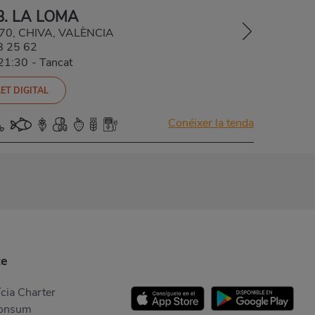
B. LA LOMA
370, CHIVA, VALÈNCIA
8 25 62
-21:30
-
Tancat
ET DIGITAL
Conéixer la tenda
te
cia Charter
Consum