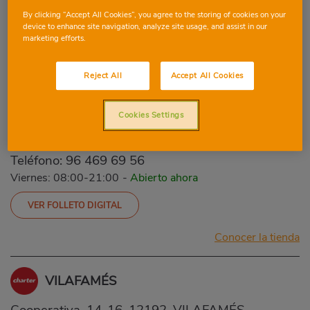
By clicking “Accept All Cookies”, you agree to the storing of cookies on your
VER FOLLETO DIGITAL
device to enhance site navigation, analyze site usage, and assist in our
marketing efforts.
Conocer la tienda
Reject All
Accept All Cookies
LA VALL D'UIXÓ LA TRAVESSA
Cookies Settings
Ciutat de l'Alguer, 15. Polígono "La Travessa",
12600, LA VALL D'UIXÓ, CASTELLON
Teléfono:
96 469 69 56
Viernes: 08:00-21:00
-
Abierto ahora
VER FOLLETO DIGITAL
Conocer la tienda
VILAFAMÉS