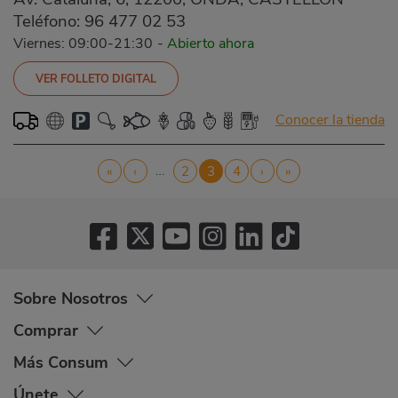
Teléfono:
96 477 02 53
Viernes: 09:00-21:30
-
Abierto ahora
VER FOLLETO DIGITAL
Conocer la tienda
Paginación
…
Primera
«
Página
‹
Página
2
Página
3
Página
4
Siguiente
›
Última
»
página
anterior
actual
página
página
Sobre Nosotros
Comprar
Más Consum
Únete