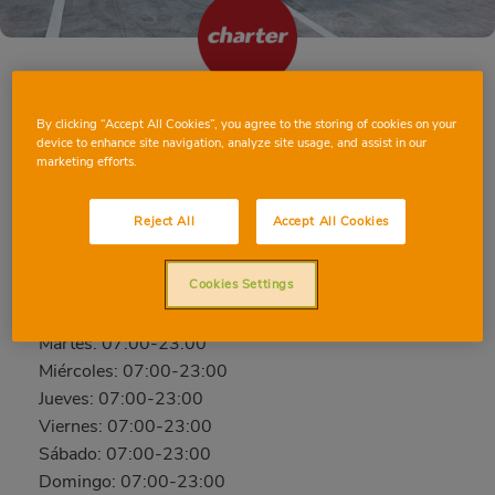
CASTELLÓN RONDA NORTE
By clicking “Accept All Cookies”, you agree to the storing of cookies on your
device to enhance site navigation, analyze site usage, and assist in our
marketing efforts.
Ronda Norte polígono 137 Coscollosa, 12004,
CASTELLÓN DE LA PLANA, CASTELLÓN
Reject All
Accept All Cookies
Teléfono:
96 476 79 70
Cerrado
Cookies Settings
Lunes: 07:00-23:00
Martes: 07:00-23:00
Miércoles: 07:00-23:00
Jueves: 07:00-23:00
Viernes: 07:00-23:00
Sábado: 07:00-23:00
Domingo: 07:00-23:00