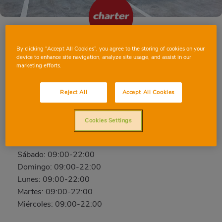
By clicking “Accept All Cookies”, you agree to the storing of cookies on your
CASTELLÓN LÉRIDA
device to enhance site navigation, analyze site usage, and assist in our
marketing efforts.
c/ Lérida, 2, 12004, Castellón, Castellón
Teléfono:
622 39 86 54
Reject All
Accept All Cookies
Abierto ahora
Cookies Settings
Jueves: 09:00-22:00
Viernes: 09:00-22:00
Sábado: 09:00-22:00
Domingo: 09:00-22:00
Lunes: 09:00-22:00
Martes: 09:00-22:00
Miércoles: 09:00-22:00