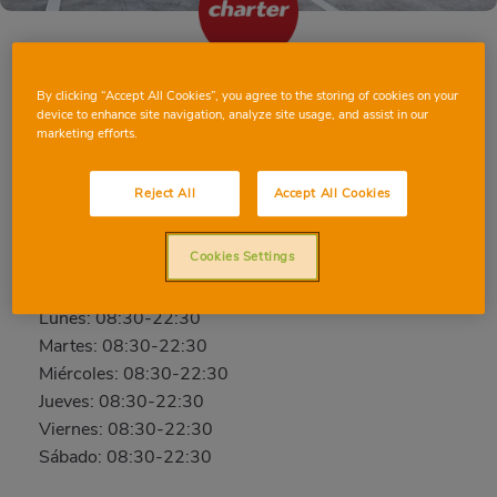
By clicking “Accept All Cookies”, you agree to the storing of cookies on your
BARCELONA MINA DE LA CIUTAT
device to enhance site navigation, analyze site usage, and assist in our
marketing efforts.
C/ Mina de la Ciutat, 53, 08042, BARCELONA,
BARCELONA
Reject All
Accept All Cookies
Teléfono:
637 38 59 74
Cerrado
Cookies Settings
Domingo: 08:30-22:30
Lunes: 08:30-22:30
Martes: 08:30-22:30
Miércoles: 08:30-22:30
Jueves: 08:30-22:30
Viernes: 08:30-22:30
Sábado: 08:30-22:30