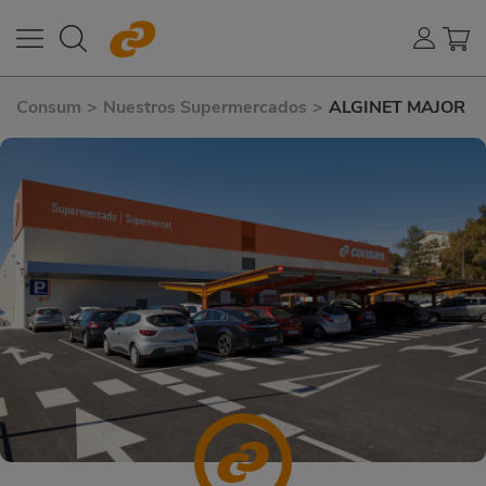
Consum
>
Nuestros Supermercados
>
ALGINET MAJOR