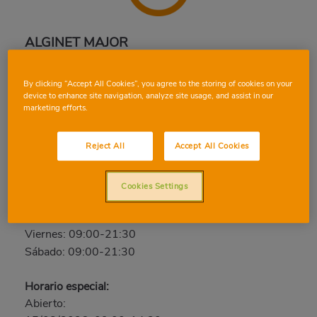
ALGINET MAJOR
C/ Major, 34, 46230, ALGINET, Valencia
By clicking “Accept All Cookies”, you agree to the storing of cookies on your
Teléfono:
96 162 32 54
device to enhance site navigation, analyze site usage, and assist in our
marketing efforts.
Cerrado
Domingo: Cerrado
Reject All
Accept All Cookies
Lunes: 09:00-21:30
Martes: 09:00-21:30
Cookies Settings
Miércoles: 09:00-21:30
Jueves: 09:00-21:30
Viernes: 09:00-21:30
Sábado: 09:00-21:30
Horario especial:
Abierto: