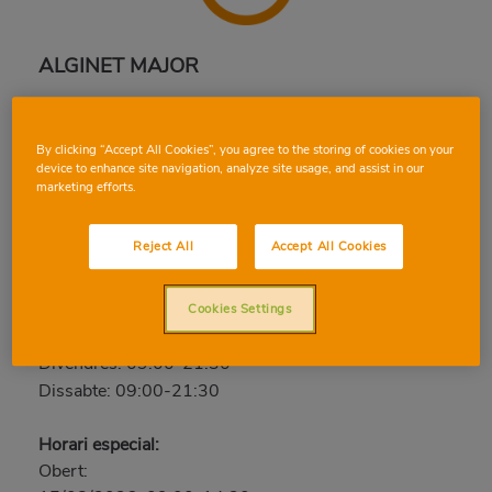
ALGINET MAJOR
Major, 34, 46230, ALGINET, VALÈNCIA
Telèfon:
96 162 32 54
By clicking “Accept All Cookies”, you agree to the storing of cookies on your
device to enhance site navigation, analyze site usage, and assist in our
Tancat
marketing efforts.
Diumenge: Tancat
Reject All
Accept All Cookies
Dilluns: 09:00-21:30
Dimarts: 09:00-21:30
Dimecres: 09:00-21:30
Cookies Settings
Dijous: 09:00-21:30
Divendres: 09:00-21:30
Dissabte: 09:00-21:30
Horari especial:
Obert: