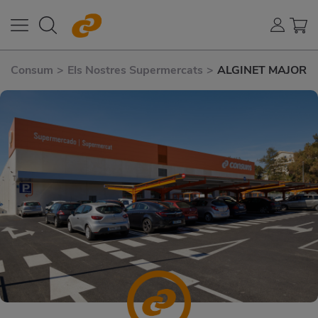
Consum
>
Els Nostres Supermercats
>
ALGINET MAJOR