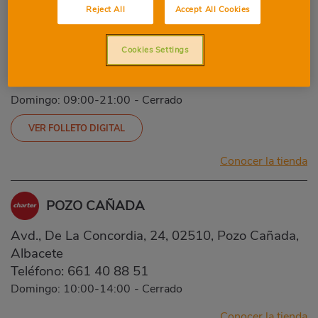
Reject All
Accept All Cookies
CAUDETE ATLETA ANTONIO AMORÓS
c/Atleta Antonio Amorós, 27, 02660, CAUDETE,
Cookies Settings
Albacete
Teléfono:
865 68 71 21
Domingo: 09:00-21:00
-
Cerrado
VER FOLLETO DIGITAL
Conocer la tienda
POZO CAÑADA
Avd., De La Concordia, 24, 02510, Pozo Cañada,
Albacete
Teléfono:
661 40 88 51
Domingo: 10:00-14:00
-
Cerrado
Conocer la tienda