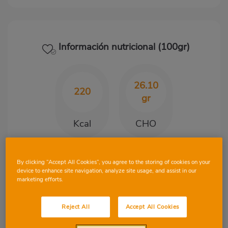
Información nutricional (100gr)
26.10
220
gr
Kcal
CHO
5.60
9.80
By clicking “Accept All Cookies”, you agree to the storing of cookies on your
device to enhance site navigation, analyze site usage, and assist in our
gr
gr
marketing efforts.
Proteínas
Grasa
Reject All
Accept All Cookies