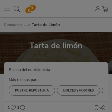
Consum
>
...
>
Tarta de Limón
Tarta de limón
Receta del nutricionista
Más recetas para
POSTRE: REPOSTERÍA
DULCES Y POSTRES
H
1
1