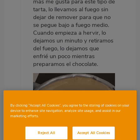
más me gusta para este tipo de
tarta, lo llevamos al fuego sin
dejar de remover para que no
se pegue bajo a fuego medio.
Cuando empieza a hervir, lo
dejamos un minuto y retiramos
del fuego, lo dejamos que
enfrié un poco mientras
preparamos el chocolate.
By clicking “Accept All Cookies”, you agree to the storing of cookies on your
device to enhance site navigation, analyze site usage, and assist in our
marketing efforts.
Reject All
Accept All Cookies