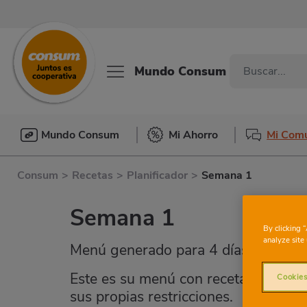
Mundo Consum
Mundo Consum
Mi Ahorro
Mi Com
Consum
>
Recetas
>
Planificador
>
Semana 1
Semana 1
By clicking 
analyze site 
Menú generado para 4 días y 4 comid
Este es su menú con recetas para to
Cookies
sus propias restricciones.