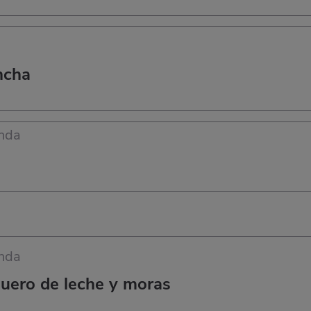
ancha
nda
nda
suero de leche y moras