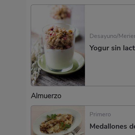
Desayuno/Merie
Yogur sin lac
Almuerzo
Primero
Medallones de