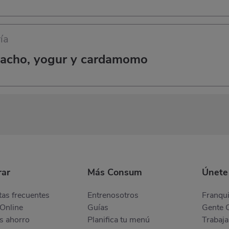
ía
stacho, yogur y cardamomo
ar
Más Consum
Únete
as frecuentes
Entrenosotros
Franqui
Online
Guías
Gente 
s ahorro
Planifica tu menú
Trabaja