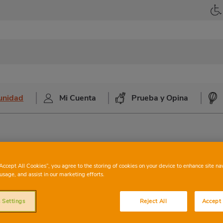
unidad
Mi Cuenta
Prueba y Opina
“Accept All Cookies”, you agree to the storing of cookies on your device to enhance site na
usage, and assist in our marketing efforts.
as al día.
dos los días y alimentos seleccionados con
 Settings
Reject All
Accept 