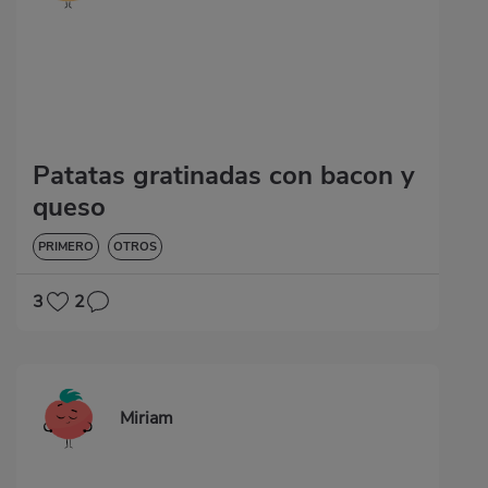
Patatas gratinadas con bacon y
queso
PRIMERO
OTROS
3
2
Miriam