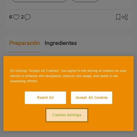
6
2
Preparación
Ingredientes
Sano, rápido y rico 😋 al menos para mí,
By clicking “Accept All Cookies”, you agree to the storing of cookies on your
precio razonable.
device to enhance site navigation, analyze site usage, and assist in our
marketing efforts.
Mezclar y comer
Reject All
Accept All Cookies
En un bol, mezclar arándanos, kéfir y
cereales integrales
Cookies Settings