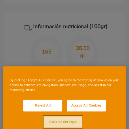
Información nutricional (100gr)
35.50
165
gr
Kcal
CHO
By clicking “Accept All Cookies”, you agree to the storing of cookies on your
device to enhance site navigation, analyze site usage, and assist in our
marketing efforts.
2.40
0.63
gr
gr
Reject All
Accept All Cookies
Proteínas
Grasa
Cookies Settings