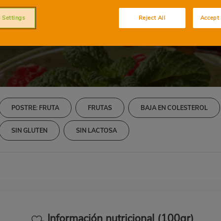
nia de papaya y 
 Settings
Reject All
Accept 
POSTRE: FRUTA
FRUTAS
BAJA EN COLESTEROL
SIN GLUTEN
SIN LACTOSA
Información nutricional (100gr)