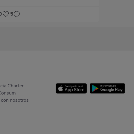
0
5
cia Charter
Consum
 con nosotros