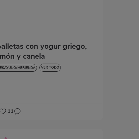
alletas con yogur griego,
imón y canela
VER TODO
ESAYUNO/MERIENDA
ULCES Y POSTRES
11