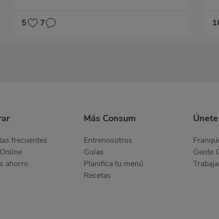
5
7
1
ar
Más Consum
Únete
as frecuentes
Entrenosotros
Franqui
Online
Guías
Gente 
s ahorro
Planifica tu menú
Trabaja
Recetas