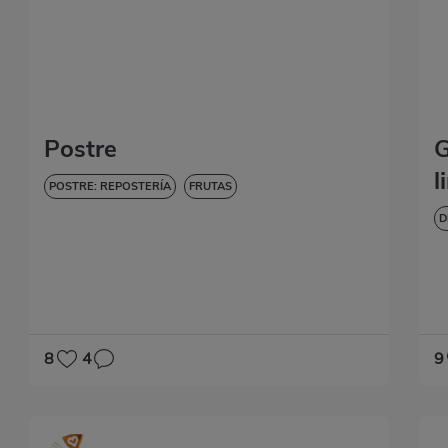
Postre
G
l
POSTRE: REPOSTERÍA
FRUTAS
D
D
8
4
9