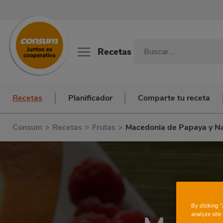
Recetas
Recetas
Planificador
Comparte tu receta
Consum
>
Recetas
>
Frutas
>
Macedonia de Papaya y N
By clicking 
analyze site 